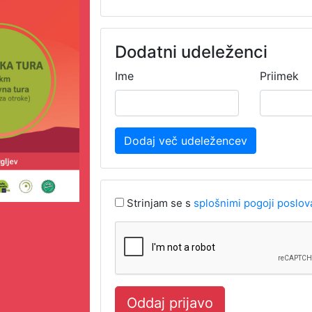
Dodatni udeleženci
Ime
Priimek
Dodaj več udeležencev
Strinjam se s
splošnimi pogoji poslov